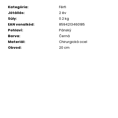
Kategória
:
Férfi
Jótállás
:
2 év
Súly
:
0.2 kg
EAN vonalkód
:
8594213460185
Pohlaví
:
Pánský
Barva
:
Černá
Materiál
:
Chirurgická ocel
Obvod
:
20 cm