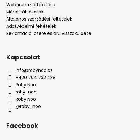
c
Webáruház értékelése
Méret táblázatok
Általános szerződési feltételek
Adatvédelmi feltételek
Reklamáció, csere és áru visszaküldése
Kapcsolat
info
@
robynoo.cz
+420 704 732 438
Roby Noo
roby_noo
Roby Noo
@roby_noo
Facebook