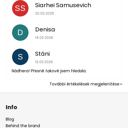
Siarhei Samusevich
SS
Az áruház értékelése 5-ből 5 csillag.
20.03.2026
Denisa
D
Az áruház értékelése 5-ből 5 csillag.
14.03.2026
Stáni
S
Az áruház értékelése 5-ből 5 csillag.
13.03.2026
Nádhera! Přesně takové jsem hledala.
További értékelések megjelenítése
L
á
Info
b
l
Blog
é
Behind the brand