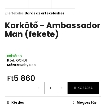
A
A
21 értékelés
Ugrás az értékeléshez
termék
j
Karkötő - Ambassador
átlagos
á
értékelése
n
Man (fekete)
5-
l
ből
j
5,0
u
csillag.
k
Raktáron
Kód:
OCN01
Márka:
Roby Noo
Ft5 860
Egységár:
KOSÁRBA
Kérdés
Megosztás