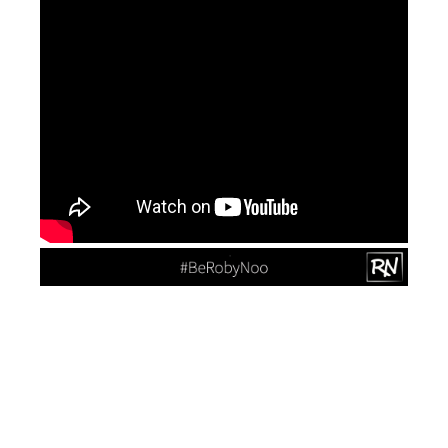
Mi a káros kék fény? Káros kék fénynek tekinthető az ultraibolya fény,
a kékes-ibolya fény és a kék fény. Ezek a látható fény spektrumában
található színek, amelyeket az emberi szem láthat. A káros kék fény
hullámhossza rövid, 380 és 450 nm között van, ami azt jelenti, hogy
nagyobb mennyiségű energiát termel. A káros kék fény fotokémiai
károsodást okoz a retinában és a makulában, ami oxidációt
eredményez. A káros kék fénynek való túlzott kitettség csökkentheti a
látásélességet és megnehezítheti a fókuszálást.