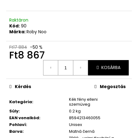
Raktáron
Kód:
90
Márka:
Roby Noo
Ft17 884
–50 %
Ft8 867
Egységár:
KOSÁRBA
Kérdés
Megosztás
Kék fény elleni
Kategória
:
szemüveg
Súly
:
0.2 kg
EAN vonalkód
:
8594213460055
Pohlaví
:
Unisex
Barva
:
Matná černá