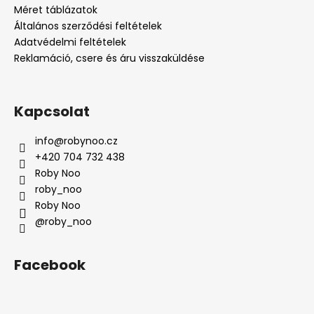
Méret táblázatok
Általános szerződési feltételek
Adatvédelmi feltételek
Reklamáció, csere és áru visszaküldése
Kapcsolat
info
@
robynoo.cz
+420 704 732 438
Roby Noo
roby_noo
Roby Noo
@roby_noo
Facebook