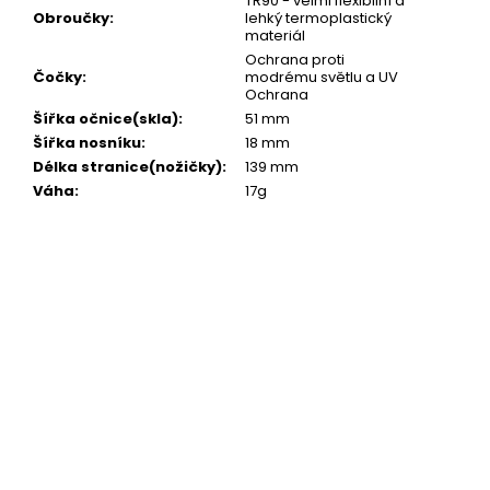
TR90 - velmi flexibilní a
Obroučky
:
lehký termoplastický
materiál
Ochrana proti
Čočky
:
modrému světlu a UV
Ochrana
Šířka očnice(skla)
:
51 mm
Šířka nosníku
:
18 mm
Délka stranice(nožičky)
:
139 mm
Váha
:
17g