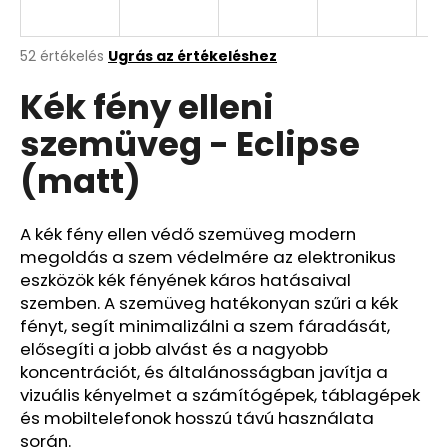
A
A
52 értékelés
Ugrás az értékeléshez
termék
j
Kék fény elleni
átlagos
á
értékelése
n
szemüveg - Eclipse
5-
l
ből
j
(matt)
4,5
u
csillag.
k
A kék fény ellen védő szemüveg modern
megoldás a szem védelmére az elektronikus
eszközök kék fényének káros hatásaival
szemben. A szemüveg hatékonyan szűri a kék
fényt, segít minimalizálni a szem fáradását,
elősegíti a jobb alvást és a nagyobb
koncentrációt, és általánosságban javítja a
vizuális kényelmet a számítógépek, táblagépek
és mobiltelefonok hosszú távú használata
során.