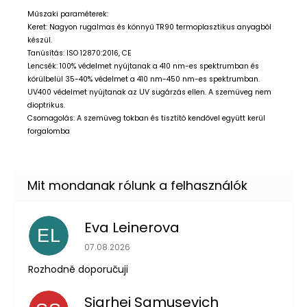
Műszaki paraméterek:
Keret: Nagyon rugalmas és könnyű TR90 termoplasztikus anyagból
készül.
Tanúsítás: ISO 12870:2016, CE
Lencsék: 100% védelmet nyújtanak a 410 nm-es spektrumban és
körülbelül 35-40% védelmet a 410 nm-450 nm-es spektrumban.
UV400 védelmet nyújtanak az UV sugárzás ellen. A szemüveg nem
dioptrikus.
Csomagolás: A szemüveg tokban és tisztító kendővel együtt kerül
forgalomba
Eva Leinerova
EL
Az áruház értékelése 5-ből 5 csillag.
07.08.2026
Rozhodně doporučuji
Siarhei Samusevich