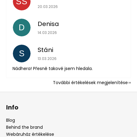
SS
Az áruház értékelése 5-ből 5 csillag.
20.03.2026
Denisa
D
Az áruház értékelése 5-ből 5 csillag.
14.03.2026
Stáni
S
Az áruház értékelése 5-ből 5 csillag.
13.03.2026
Nádhera! Přesně takové jsem hledala.
További értékelések megjelenítése
L
á
Info
b
l
Blog
é
Behind the brand
c
Webáruház értékelése