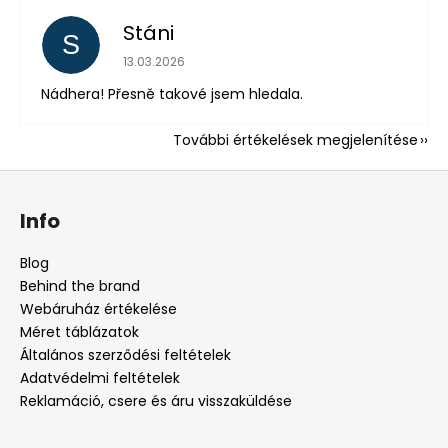
Stáni
S
Az áruház értékelése 5-ből 5 csillag.
13.03.2026
Nádhera! Přesně takové jsem hledala.
További értékelések megjelenítése
L
á
Info
b
l
Blog
é
Behind the brand
c
Webáruház értékelése
Méret táblázatok
Általános szerződési feltételek
Adatvédelmi feltételek
Reklamáció, csere és áru visszaküldése