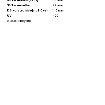
Šířka očnice(skla)
:
50 mm
Šířka nosníku
:
22 mm
Délka stranice(nožičky)
:
140 mm
UV
:
400
A tétel elfogyott…