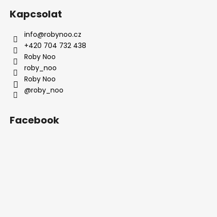
Kapcsolat
info
@
robynoo.cz
+420 704 732 438
Roby Noo
roby_noo
Roby Noo
@roby_noo
Facebook