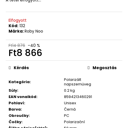
Elfogyott
Kód:
132
Márka:
Roby Noo
Ft14 876
–40 %
Ft8 866
Egységár:
Kérdés
Megosztás
Polarizált
Kategória
:
napszemüveg
Súly
:
0.2 kg
EAN vonalkód
:
8594213460291
Pohlaví
:
Unisex
Barva
:
Černá
Obroučky
:
PC
Čočky
:
Polarizační