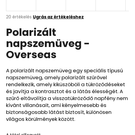
A
A
20 értékelés
Ugrás az értékeléshez
termék
j
Polarizált
átlagos
á
értékelése
n
napszemüveg -
5-
l
ből
j
Overseas
5,0
u
csillag.
k
A polarizált napszemüveg egy speciális típusú
napszemüveg, amely polarizált szűrővel
rendelkezik, amely kiküszöböli a tükröződéseket
és javítja a kontrasztot és a látás élességét. A
szűrő eltávolítja a visszatükröződő napfény nem
kívánt villanásait, ami kényelmesebb és
biztonságosabb látást biztosít, különösen
világos körülmények között.
A tétel elfogyott…