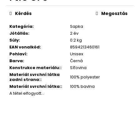
Egységár:
Kérdés
Megosztás
Kategória
:
Sapka
Jótállás
:
2 év
Súly
:
0.2 kg
EAN vonalkód
:
8594213460161
Pohlaví
:
Unisex
Barva
:
Černá
Konstrukce materiálu:
:
Síťovina
Materiál svrchní látka
100% polyester
zadní strana:
:
Materiál svrchní látka:
:
100% bavlna
A tétel elfogyott…