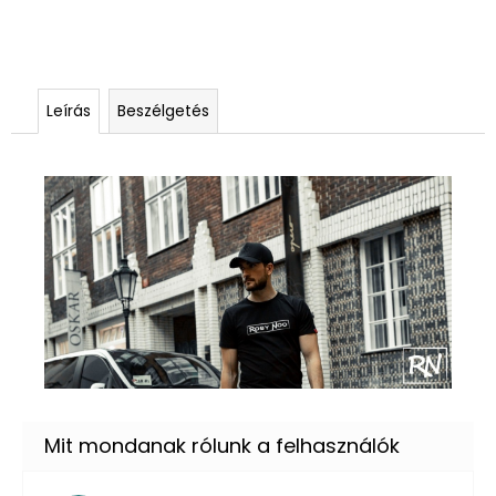
Leírás
Beszélgetés
Stylová unisexová bavlněná kšiltovka s vyšitým logem a síťkou.