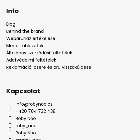
á
Info
b
l
Blog
é
Behind the brand
c
Webáruház értékelése
Méret táblázatok
Általános szerződési feltételek
Adatvédelmi feltételek
Reklamáció, csere és áru visszaküldése
Kapcsolat
info
@
robynoo.cz
+420 704 732 438
Roby Noo
roby_noo
Roby Noo