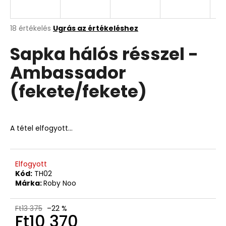
A
A
18 értékelés
Ugrás az értékeléshez
termék
j
Sapka hálós résszel -
átlagos
á
értékelése
n
Ambassador
5-
l
ből
j
(fekete/fekete)
5,0
u
csillag.
k
A tétel elfogyott…
Elfogyott
Kód:
TH02
Márka:
Roby Noo
Ft13 375
–22 %
Ft10 370