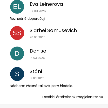
Eva Leinerova
EL
Az áruház értékelése 5-ből 5 csillag.
07.08.2026
Rozhodně doporučuji
Siarhei Samusevich
SS
Az áruház értékelése 5-ből 5 csillag.
20.03.2026
Denisa
D
Az áruház értékelése 5-ből 5 csillag.
14.03.2026
Stáni
S
Az áruház értékelése 5-ből 5 csillag.
13.03.2026
Nádhera! Přesně takové jsem hledala.
További értékelések megjelenítése
L