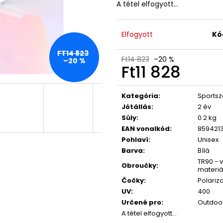
A tétel elfogyott…
Elfogyott
Kó
FT14 823
Ft14 823
–20 %
–20 %
Ft11 828
Egységár:
Kategória
:
Sports
Jótállás
:
2 év
Súly
:
0.2 kg
EAN vonalkód
:
859421
Pohlaví
:
Unisex
Barva
:
Bílá
TR90 - v
Obroučky
:
materiá
Čočky
:
Polariz
UV
:
400
Určené pro
:
Outdoor,
A tétel elfogyott…