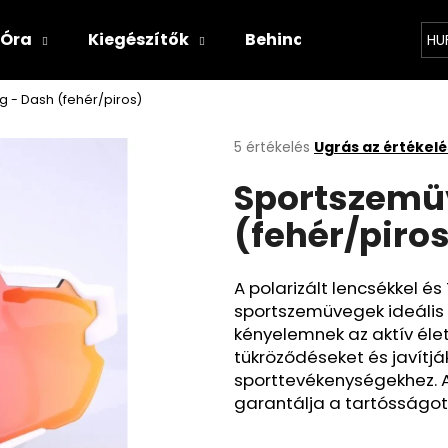
Óra
Kiegészítők
Behind the brand
N
HU
 - Dash (fehér/piros)
Mit keres?
A
5 értékelés
Ugrás az értékel
termék
Sportszemü
átlagos
KERESÉS
értékelése
(fehér/piro
5-
ből
5,0
Ajánljuk
csillag.
A polarizált lencsékkel é
sportszemüvegek ideális 
kényelemnek az aktív élet
tükröződéseket és javítj
sporttevékenységekhez. A
garantálja a tartósságot