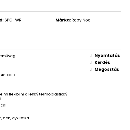
d:
SPG_WR
Márka:
Roby Noo
Nyomtatás
zemüveg
Kérdés
Megosztás
3460338
elmi flexibilní a lehký termoplastický
l
ační
 běh, cyklistika