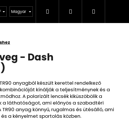
Keresés
Bejelentkezés
Kosár
apište nám
F
Magyar
éshez
veg - Dash
s)
s TR90 anyagból készült kerettel rendelkező
kombinációját kínálják a teljesítménynek és a
módhoz. A polarizált lencsék kiküszöbölik a
ák a láthatóságot, ami előnyös a szabadtéri
 TR90 anyag könnyű, rugalmas és ütésálló, ami
 és a kényelmet sportolás közben.