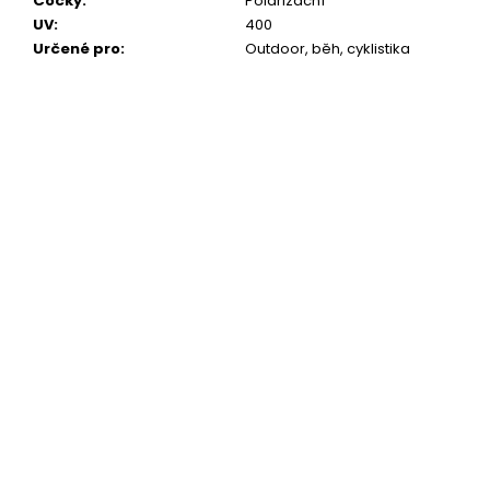
Čočky
:
Polarizační
UV
:
400
Určené pro
:
Outdoor, běh, cyklistika