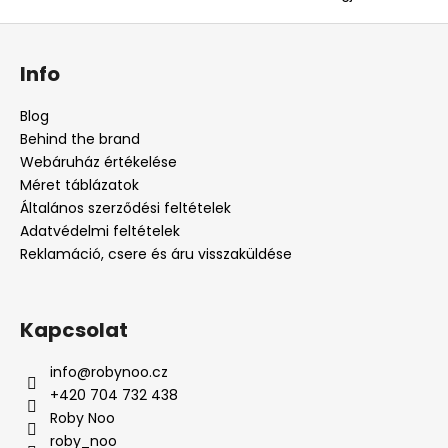
L
á
Info
b
l
Blog
é
Behind the brand
c
Webáruház értékelése
Méret táblázatok
Általános szerződési feltételek
Adatvédelmi feltételek
Reklamáció, csere és áru visszaküldése
Kapcsolat
info
@
robynoo.cz
+420 704 732 438
Roby Noo
roby_noo