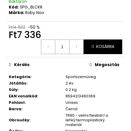
Raktáron
Kód:
SPG_BLCKR
Márka:
Roby Noo
Ft14 823
–50 %
Ft7 336
Egységár:
KOSÁRBA
Kérdés
Megosztás
Kategória
:
Sportszemüveg
Jótállás
:
2 év
Súly
:
0.2 kg
EAN vonalkód
:
8594213460369
Pohlaví
:
Unisex
Barva
:
Černá
TR90 - velmi flexibilní a
Obroučky
:
lehký termoplastický
materiál