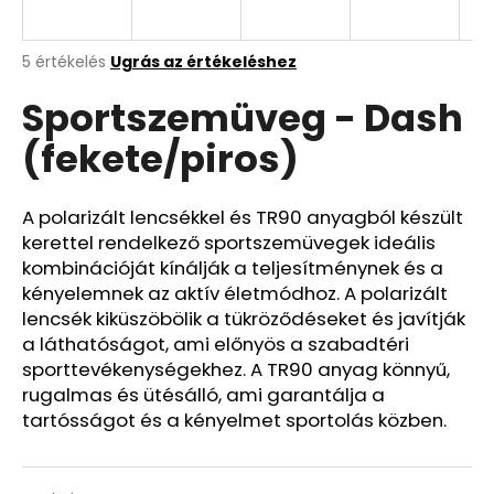
A
A
5 értékelés
Ugrás az értékeléshez
termék
j
Sportszemüveg - Dash
átlagos
á
értékelése
n
(fekete/piros)
5-
l
ből
j
5,0
u
csillag.
A polarizált lencsékkel és TR90 anyagból készült
k
kerettel rendelkező sportszemüvegek ideális
kombinációját kínálják a teljesítménynek és a
kényelemnek az aktív életmódhoz. A polarizált
lencsék kiküszöbölik a tükröződéseket és javítják
a láthatóságot, ami előnyös a szabadtéri
sporttevékenységekhez. A TR90 anyag könnyű,
rugalmas és ütésálló, ami garantálja a
tartósságot és a kényelmet sportolás közben.