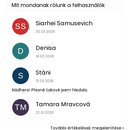
Siarhei Samusevich
SS
Az áruház értékelése 5-ből 5 csillag.
20.03.2026
Denisa
D
Az áruház értékelése 5-ből 5 csillag.
14.03.2026
Stáni
S
Az áruház értékelése 5-ből 5 csillag.
13.03.2026
Nádhera! Přesně takové jsem hledala.
Tamara Mravcová
TM
Az áruház értékelése 5-ből 5 csillag.
22.01.2026
További értékelések megjelenítése