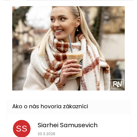
Siarhei Samusevich
SS
Hodnotenie obchodu je 5 z 5 hviezdičiek.
20.3.2026