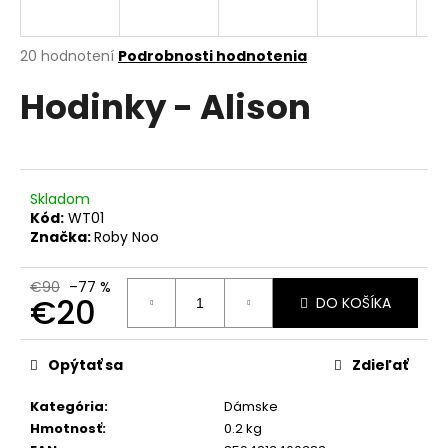
á
j
Priemerné
20 hodnotení
Podrobnosti hodnotenia
s
hodnotenie
Hodinky - Alison
produktu
ť
je
?
5,0
z
5
hviezdičiek.
Skladom
Kód:
WT01
HĽADAŤ
Značka:
Roby Noo
€90
–77 %
€20
DO KOŠÍKA
O
Jednotková
d
cena:
p
Opýtať sa
Zdieľať
o
r
Kategória
:
Dámske
ú
Hmotnosť
:
0.2 kg