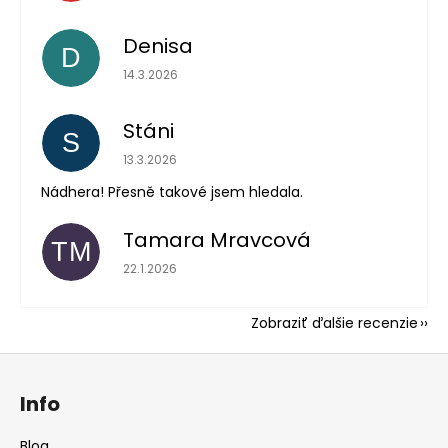
Denisa
D
Hodnotenie obchodu je 5 z 5 hviezdičiek.
14.3.2026
Stáni
S
Hodnotenie obchodu je 5 z 5 hviezdičiek.
13.3.2026
Nádhera! Přesně takové jsem hledala.
Tamara Mravcová
TM
Hodnotenie obchodu je 5 z 5 hviezdičiek.
22.1.2026
Zobraziť ďalšie recenzie
Z
á
Info
p
ä
Blog