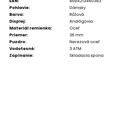
č
EAN
:
8594213460383
a
Pohlavie
:
Dámsky
m
Barva
:
Růžová
e
Displej
:
Analógovia
Materiál remienka
:
Oceľ
Priemer
:
36 mm
Puzdro
:
Nerezová oceľ
Vodotesné
:
3 ATM
Zapínanie
:
Skladacia spona