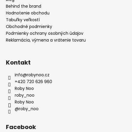
t
Behind the brand
i
Hodnotenie obchodu
e
Tabuľky veľkostí
Obchodné podmienky
Podmienky ochrany osobných údajov
Reklamácia, výmena a vrátenie tovaru
Kontakt
info
@
robynoo.cz
+420 720 626 960
Roby Noo
roby_noo
Roby Noo
@roby_noo
Facebook