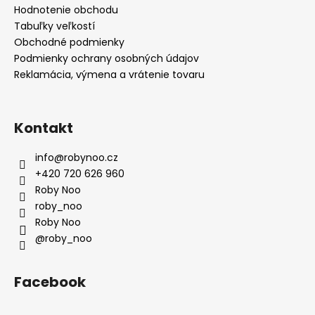
p
i
Hodnotenie obchodu
r
e
Tabuľky veľkostí
v
Obchodné podmienky
k
Podmienky ochrany osobných údajov
y
Reklamácia, výmena a vrátenie tovaru
v
ý
p
i
Kontakt
s
u
info
@
robynoo.cz
+420 720 626 960
Roby Noo
roby_noo
Roby Noo
@roby_noo
Facebook