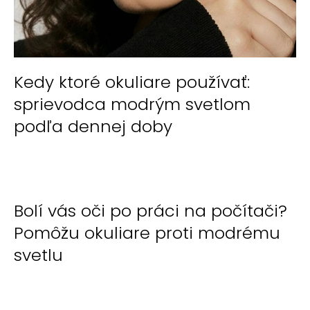
á
j
s
ť
Kedy ktoré okuliare používať:
?
sprievodca modrým svetlom
podľa dennej doby
HĽADAŤ
Bolí vás oči po práci na počítači?
O
Pomôžu okuliare proti modrému
d
p
svetlu
o
r
ú