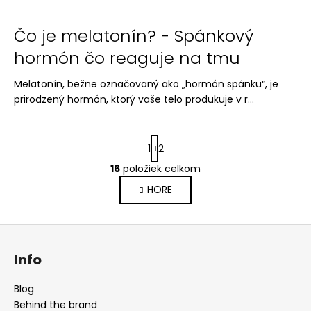
Čo je melatonín? - Spánkový
hormón čo reaguje na tmu
Melatonín, bežne označovaný ako „hormón spánku“, je
prirodzený hormón, ktorý vaše telo produkuje v r...
S
1
2
t
r
16
položiek celkom
O
á
v
HORE
n
l
k
o
á
Z
v
d
a
á
a
Info
n
p
c
i
i
ä
e
Blog
e
t
Behind the brand