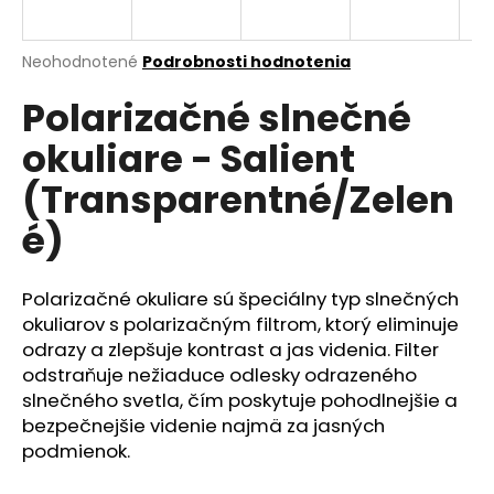
á
j
Priemerné
Neohodnotené
Podrobnosti hodnotenia
s
hodnotenie
Polarizačné slnečné
produktu
ť
je
?
okuliare - Salient
0,0
z
(Transparentné/Zelen
5
hviezdičiek.
é)
HĽADAŤ
Polarizačné okuliare sú špeciálny typ slnečných
okuliarov s polarizačným filtrom, ktorý eliminuje
odrazy a zlepšuje kontrast a jas videnia. Filter
O
d
odstraňuje nežiaduce odlesky odrazeného
p
slnečného svetla, čím poskytuje pohodlnejšie a
o
bezpečnejšie videnie najmä za jasných
r
podmienok.
ú