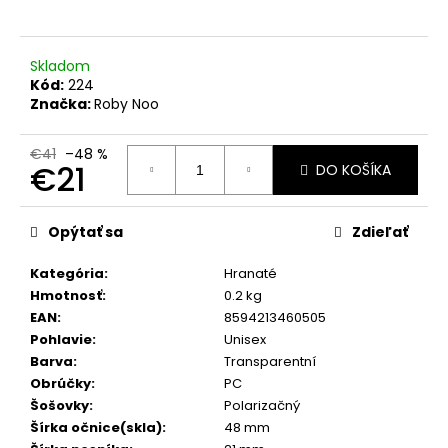
č
a
m
e
Skladom
Kód:
224
Značka:
Roby Noo
€41
–48 %
€21
DO KOŠÍKA
Jednotková
cena:
Opýtať sa
Zdieľať
Kategória
:
Hranaté
Hmotnosť
:
0.2 kg
EAN
:
8594213460505
Pohlavie
:
Unisex
Barva
:
Transparentní
Obrúčky
:
PC
Šošovky
:
Polarizačný
Šírka očnice(skla)
:
48 mm