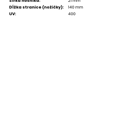
Šírka nosníka
:
21 mm
Dĺžka stranice (nožičky)
:
140 mm
UV
:
400