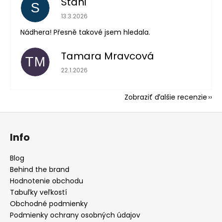
Stáni
S
Hodnotenie obchodu je 5 z 5 hviezdičiek.
13.3.2026
Nádhera! Přesně takové jsem hledala.
Tamara Mravcová
TM
Hodnotenie obchodu je 5 z 5 hviezdičiek.
22.1.2026
Zobraziť ďalšie recenzie
Z
á
Info
p
ä
Blog
t
Behind the brand
i
Hodnotenie obchodu
e
Tabuľky veľkostí
Obchodné podmienky
Podmienky ochrany osobných údajov