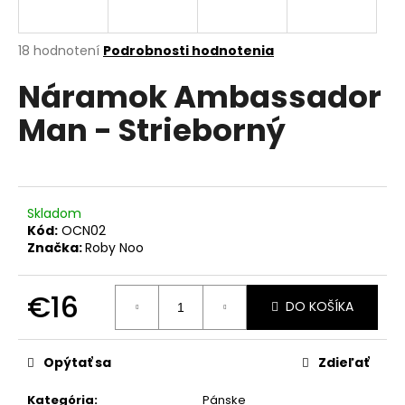
á
j
Priemerné
18 hodnotení
Podrobnosti hodnotenia
s
hodnotenie
Náramok Ambassador
produktu
ť
je
?
Man - Strieborný
4,9
z
5
hviezdičiek.
HĽADAŤ
Skladom
Kód:
OCN02
Značka:
Roby Noo
O
€16
d
DO KOŠÍKA
p
Jednotková
o
cena:
Opýtať sa
Zdieľať
r
ú
Kategória
:
Pánske