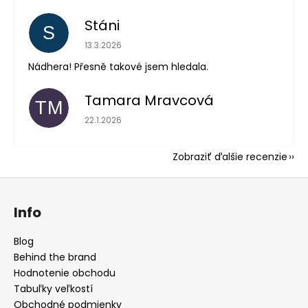
Stáni
S
Hodnotenie obchodu je 5 z 5 hviezdičiek.
13.3.2026
Nádhera! Přesně takové jsem hledala.
Tamara Mravcová
TM
Hodnotenie obchodu je 5 z 5 hviezdičiek.
22.1.2026
Zobraziť ďalšie recenzie
Z
á
Info
p
ä
Blog
t
Behind the brand
i
Hodnotenie obchodu
e
Tabuľky veľkostí
Obchodné podmienky