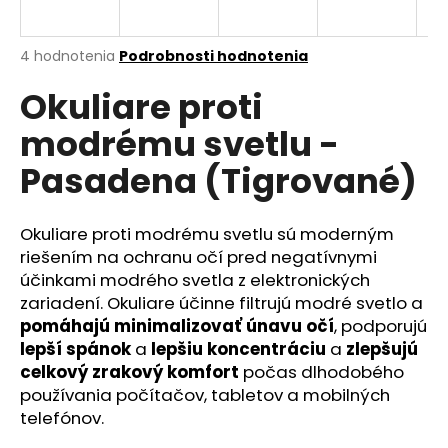
á
j
Priemerné
4 hodnotenia
Podrobnosti hodnotenia
s
hodnotenie
Okuliare proti
produktu
ť
je
?
modrému svetlu -
4,5
z
Pasadena (Tigrované)
5
hviezdičiek.
Okuliare proti modrému svetlu sú moderným
HĽADAŤ
riešením na ochranu očí pred negatívnymi
účinkami modrého svetla z elektronických
zariadení. Okuliare účinne filtrujú modré svetlo a
O
pomáhajú minimalizovať únavu očí
, podporujú
d
lepší spánok
a
lepšiu koncentráciu
a
zlepšujú
p
celkový zrakový komfort
počas dlhodobého
o
používania počítačov, tabletov a mobilných
r
telefónov.
ú