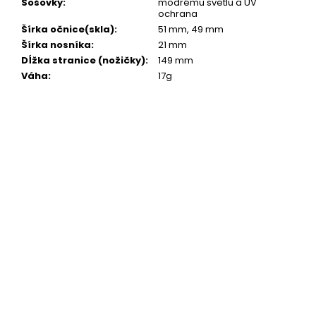
Šošovky
:
modrému svetlu a UV
ochrana
Šírka očnice(skla)
:
51 mm, 49 mm
Šírka nosníka
:
21 mm
Dĺžka stranice (nožičky)
:
149 mm
Váha
:
17g