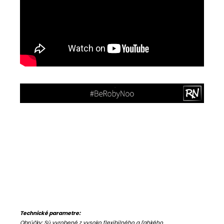
Čo je škodlivé modré svetlo? Za škodlivé modré svetlo sa považuje
ultrafialové svetlo, modrofialové svetlo a modré svetlo. Jedná sa o
farby v spektre viditeľného svetla, ktoré je možné vidieť ľudskými
očami. Škodlivé modré svetlo má krátku vlnovú dĺžku v rozmedzí 380
do 450 nm, čo znamená, že produkuje vyššie množstvo energie.
Škodlivé modré svetlo vyvoláva fotochemické poškodenie sietnice a
makuly, ktoré spôsobujú oxidačné. Nadmerné vystavenie škodlivého
modrého svetla môže znížiť ostrosť zraku a sťažiť zaostrovanie. Aké
má modré svetlo dopady? Bolesť hlavy, Únava očí, Celková únava,
Nespavosť
Technické parametre:
Obrúčky: Sú vyrobené z vysoko flexibilného a ľahkého