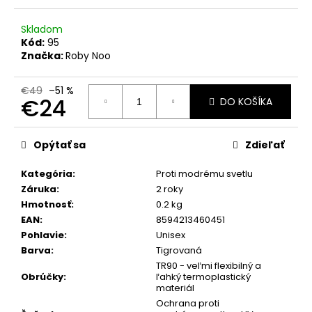
č
a
Skladom
m
Kód:
95
e
Značka:
Roby Noo
€49
–51 %
€24
DO KOŠÍKA
Jednotková
cena:
Opýtať sa
Zdieľať
Kategória
:
Proti modrému svetlu
Záruka
:
2 roky
Hmotnosť
:
0.2 kg
EAN
:
8594213460451
Pohlavie
:
Unisex
Barva
:
Tigrovaná
TR90 - veľmi flexibilný a
Obrúčky
:
ľahký termoplastický
materiál
Ochrana proti