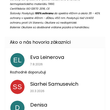
termoplastického materiálu TR90.
Certifikácia: ISO 12870: 2016, CE
Šošovky: Poskytujú
100% ochranu
do spektra 410nm a okolo 35 - 40%
ochrany v spektre 410nm - dĺžkou 450 nm. Poskytujú tiež UV400
ochranu proti UV žiareniu. Okuliare sú nedioptrické.
Balenie: Okuliare sú dodávané vrátane púzdra a handričkou.
Eva Leinerova
EL
Hodnotenie obchodu je 5 z 5 hviezdičiek.
7.8.2026
Rozhodně doporučuji
Siarhei Samusevich
SS
Hodnotenie obchodu je 5 z 5 hviezdičiek.
20.3.2026
Denisa
D