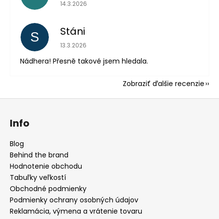
Hodnotenie obchodu je 5 z 5 hviezdičiek.
14.3.2026
Stáni
S
Hodnotenie obchodu je 5 z 5 hviezdičiek.
13.3.2026
Nádhera! Přesně takové jsem hledala.
Zobraziť ďalšie recenzie
Z
á
Info
p
ä
Blog
t
Behind the brand
i
Hodnotenie obchodu
e
Tabuľky veľkostí
Obchodné podmienky
Podmienky ochrany osobných údajov
Reklamácia, výmena a vrátenie tovaru