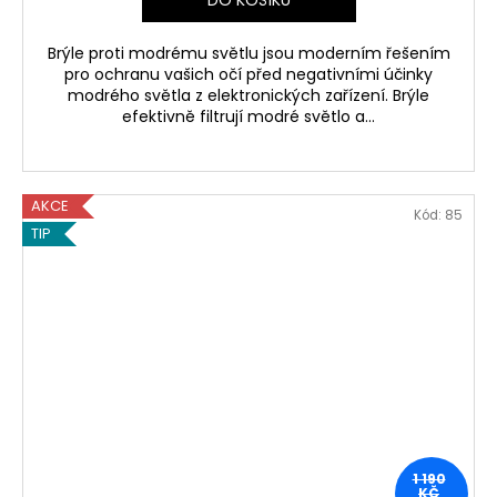
Brýle proti modrému světlu jsou moderním řešením
pro ochranu vašich očí před negativními účinky
modrého světla z elektronických zařízení. Brýle
efektivně filtrují modré světlo a...
AKCE
Kód:
85
TIP
1 190
KČ