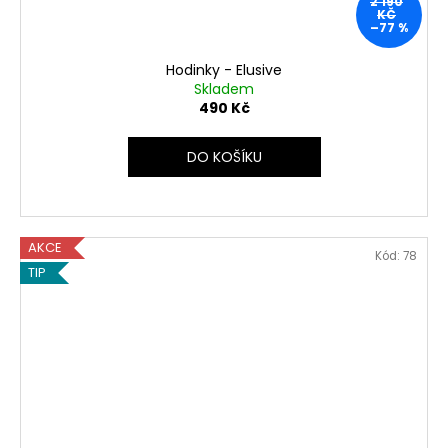
2 190
KČ
–77 %
Hodinky - Elusive
Skladem
490 Kč
DO KOŠÍKU
AKCE
Kód:
78
TIP