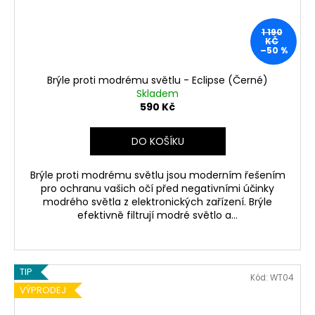
1 190
KČ
–50 %
Brýle proti modrému světlu - Eclipse (Černé)
Skladem
590 Kč
DO KOŠÍKU
Brýle proti modrému světlu jsou moderním řešením
pro ochranu vašich očí před negativními účinky
modrého světla z elektronických zařízení. Brýle
efektivně filtrují modré světlo a...
TIP
Kód:
WT04
VÝPRODEJ