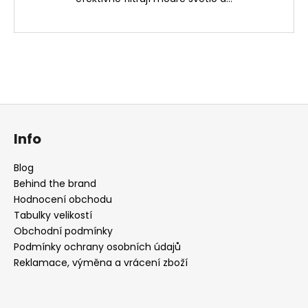
Z
á
Info
p
a
Blog
t
Behind the brand
í
Hodnocení obchodu
Tabulky velikostí
Obchodní podmínky
Podmínky ochrany osobních údajů
Reklamace, výměna a vrácení zboží