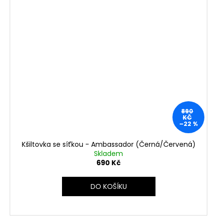
890
KČ
–22 %
Kšiltovka se síťkou - Ambassador (Černá/Červená)
Skladem
690 Kč
DO KOŠÍKU