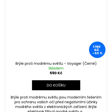
1 190
KČ
–50 %
Brýle proti modrému světlu - Voyager (Černé)
Skladem
590 Kč
DO KOŠÍKU
Brýle proti modrému světlu jsou moderním řešením
pro ochranu vašich očí před negativními účinky
modrého světla z elektronických zařízení. Brýle
efektivně filtrují modré světlo a...