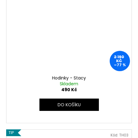
2 190
KČ
–77 %
Hodinky - Stacy
Skladem
490 Kč
DO KOŠÍKU
TIP
Kód:
TH03