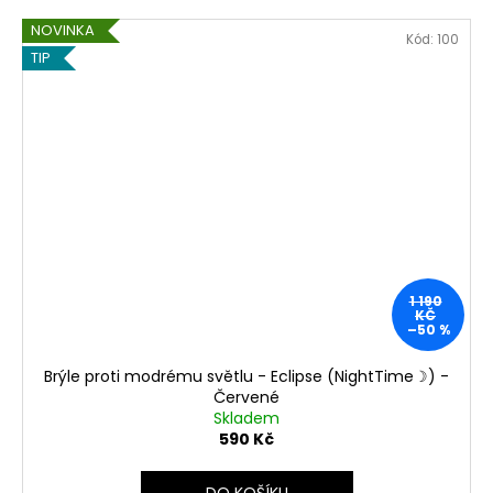
NOVINKA
Kód:
100
TIP
1 190
KČ
–50 %
Brýle proti modrému světlu - Eclipse (NightTime☽) -
Červené
Skladem
590 Kč
DO KOŠÍKU