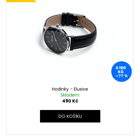
2 190
KČ
–77 %
Hodinky - Elusive
Skladem
490 Kč
DO KOŠÍKU