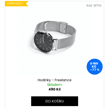
VÝPRODEJ
Kód:
WT03
2 190
KČ
–77 %
Hodinky - Freelance
Skladem
490 Kč
DO KOŠÍKU