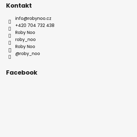
p
Kontakt
i
s
info
@
robynoo.cz
u
+420 704 732 438
Roby Noo
roby_noo
Roby Noo
@roby_noo
Facebook