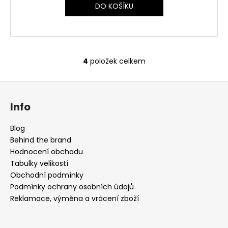
DO KOŠÍKU
4
položek celkem
O
v
Z
l
á
á
Info
d
p
a
a
Blog
c
t
Behind the brand
í
í
Hodnocení obchodu
p
Tabulky velikostí
r
Obchodní podmínky
v
Podmínky ochrany osobních údajů
k
Reklamace, výměna a vrácení zboží
y
v
ý