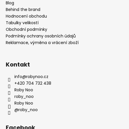
a
Blog
t
Behind the brand
í
Hodnocení obchodu
Tabulky velikostí
Obchodní podmínky
Podmínky ochrany osobních údajů
Reklamace, výměna a vrácení zboží
Kontakt
info
@
robynoo.cz
+420 704 732 438
Roby Noo
roby_noo
Roby Noo
@roby_noo
Facebook