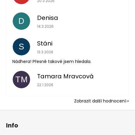
20.3.2026
Denisa
D
Hodnocení obchodu je 5 z 5 hvězdiček.
14.3.2026
Stáni
S
Hodnocení obchodu je 5 z 5 hvězdiček.
13.3.2026
Nádhera! Přesně takové jsem hledala.
Tamara Mravcová
TM
Hodnocení obchodu je 5 z 5 hvězdiček.
22.1.2026
Zobrazit další hodnocení
Z
á
Info
p