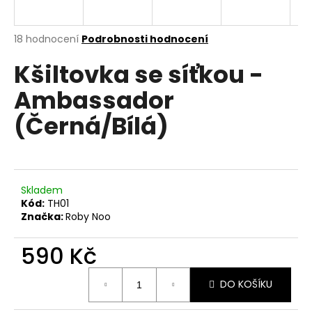
a
j
Průměrné
18 hodnocení
Podrobnosti hodnocení
í
hodnocení
Kšiltovka se síťkou -
produktu
t
je
?
Ambassador
5,0
z
(Černá/Bílá)
5
hvězdiček.
HLEDAT
Skladem
Kód:
TH01
Značka:
Roby Noo
D
o
590 Kč
p
o
Měrná
r
DO KOŠÍKU
cena:
u