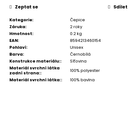
č
u
Zeptat se
Sdílet
j
Kategorie
:
Čepice
e
Záruka
:
2 roky
m
Hmotnost
:
0.2 kg
e
EAN
:
8594213460154
Pohlaví
:
Unisex
Barva
:
Černobílá
Konstrukce materiálu:
:
Síťovina
Materiál svrchní látka
100% polyester
zadní strana:
:
Materiál svrchní látka:
:
100% bavlna