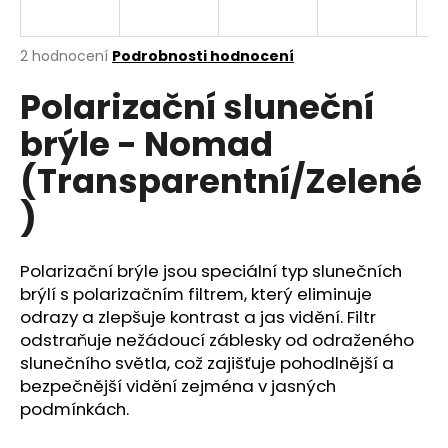
a
j
Průměrné
2 hodnocení
Podrobnosti hodnocení
í
hodnocení
Polarizační sluneční
produktu
t
je
?
brýle - Nomad
5,0
z
(Transparentní/Zelené
5
hvězdiček.
)
HLEDAT
Polarizační brýle jsou speciální typ slunečních
brýlí s polarizačním filtrem, který eliminuje
odrazy a zlepšuje kontrast a jas vidění. Filtr
D
o
odstraňuje nežádoucí záblesky od odraženého
p
slunečního světla, což zajišťuje pohodlnější a
o
bezpečnější vidění zejména v jasných
r
podmínkách.
u