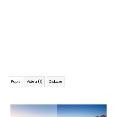
Popis
Videa (1)
Diskuze
Brýle výrazně snižují oslnění sluncem a zvýrazňují
barvy.