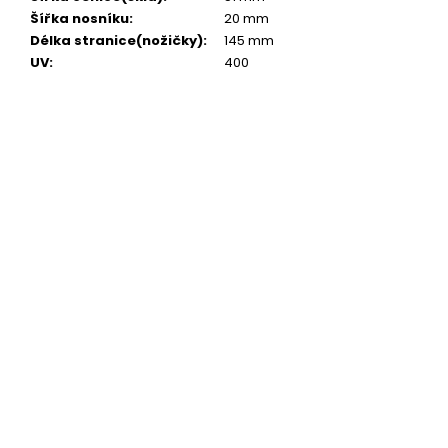
Šířka nosníku
:
20 mm
Délka stranice(nožičky)
:
145 mm
UV
:
400