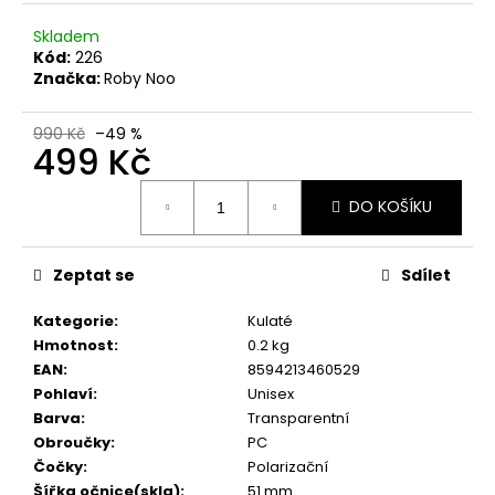
č
u
Skladem
j
Kód:
226
e
Značka:
Roby Noo
m
e
990 Kč
–49 %
499 Kč
Měrná
DO KOŠÍKU
cena:
Zeptat se
Sdílet
Kategorie
:
Kulaté
Hmotnost
:
0.2 kg
EAN
:
8594213460529
Pohlaví
:
Unisex
Barva
:
Transparentní
Obroučky
:
PC
Čočky
:
Polarizační
Šířka očnice(skla)
:
51 mm