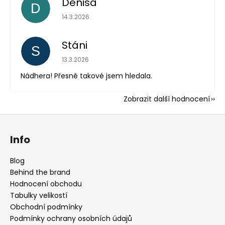
Denisa
D
Hodnocení obchodu je 5 z 5 hvězdiček.
14.3.2026
Stáni
S
Hodnocení obchodu je 5 z 5 hvězdiček.
13.3.2026
Nádhera! Přesně takové jsem hledala.
Zobrazit další hodnocení
Z
á
Info
p
a
Blog
t
Behind the brand
í
Hodnocení obchodu
Tabulky velikostí
Obchodní podmínky
Podmínky ochrany osobních údajů