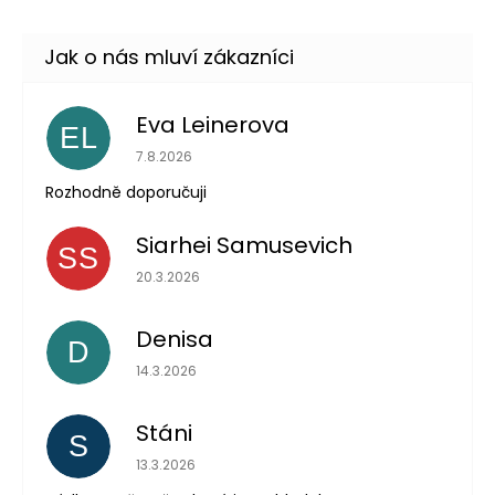
Eva Leinerova
EL
Hodnocení obchodu je 5 z 5 hvězdiček.
7.8.2026
Rozhodně doporučuji
Siarhei Samusevich
SS
Hodnocení obchodu je 5 z 5 hvězdiček.
20.3.2026
Denisa
D
Hodnocení obchodu je 5 z 5 hvězdiček.
14.3.2026
Stáni
S
Hodnocení obchodu je 5 z 5 hvězdiček.
13.3.2026