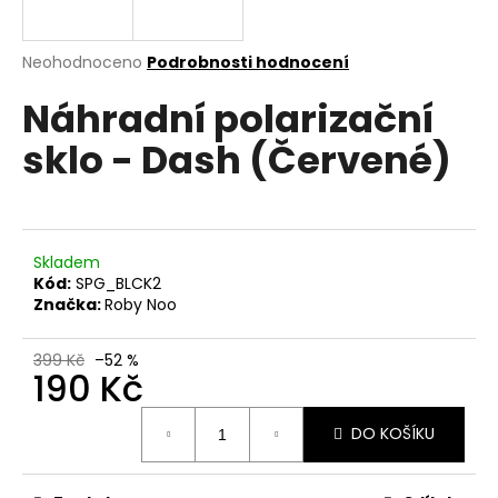
a
j
Průměrné
Neohodnoceno
Podrobnosti hodnocení
í
hodnocení
Náhradní polarizační
produktu
t
je
?
sklo - Dash (Červené)
0,0
z
5
hvězdiček.
HLEDAT
Skladem
Kód:
SPG_BLCK2
Značka:
Roby Noo
D
399 Kč
–52 %
190 Kč
o
p
Měrná
o
DO KOŠÍKU
cena:
r
u