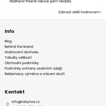
Nádhera! Přesně takové jsem hledala.
Zobrazit další hodnocení
Z
á
Info
p
a
Blog
t
Behind the brand
í
Hodnocení obchodu
Tabulky velikostí
Obchodní podmínky
Podmínky ochrany osobních údajů
Reklamace, výměna a vrácení zboží
Kontakt
info
@
robynoo.cz