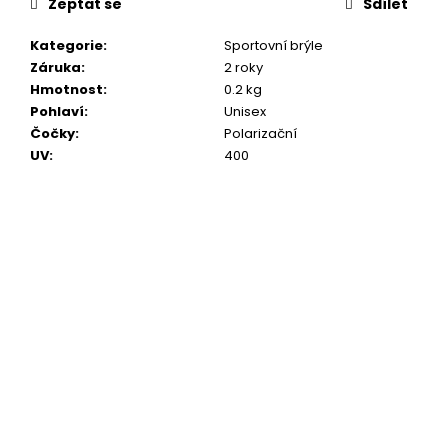
č
Zeptat se
Sdílet
u
j
Kategorie
:
Sportovní brýle
e
Záruka
:
2 roky
m
Hmotnost
:
0.2 kg
e
Pohlaví
:
Unisex
Čočky
:
Polarizační
UV
:
400