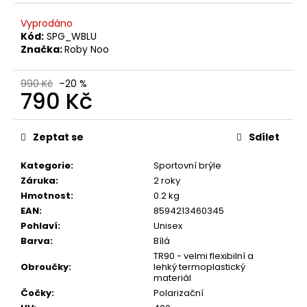
č
u
Vyprodáno
j
Kód:
SPG_WBLU
e
Značka:
Roby Noo
m
e
990 Kč
–20 %
790 Kč
Měrná
cena:
Zeptat se
Sdílet
Kategorie
:
Sportovní brýle
Záruka
:
2 roky
Hmotnost
:
0.2 kg
EAN
:
8594213460345
Pohlaví
:
Unisex
Barva
:
Bílá
TR90 - velmi flexibilní a
Obroučky
:
lehký termoplastický
materiál
Čočky
:
Polarizační