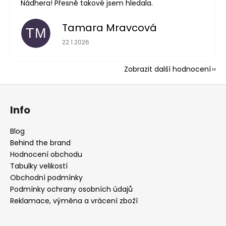
Nádhera! Přesně takové jsem hledala.
Tamara Mravcová
TM
Hodnocení obchodu je 5 z 5 hvězdiček.
22.1.2026
Zobrazit další hodnocení
Z
á
Info
p
a
Blog
t
Behind the brand
í
Hodnocení obchodu
Tabulky velikostí
Obchodní podmínky
Podmínky ochrany osobních údajů
Reklamace, výměna a vrácení zboží