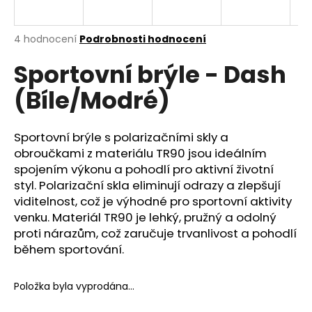
a
j
Průměrné
4 hodnocení
Podrobnosti hodnocení
í
hodnocení
Sportovní brýle - Dash
produktu
t
je
?
(Bíle/Modré)
5,0
z
5
hvězdiček.
Sportovní brýle s polarizačními skly a
obroučkami z materiálu TR90 jsou ideálním
HLEDAT
spojením výkonu a pohodlí pro aktivní životní
styl. Polarizační skla eliminují odrazy a zlepšují
viditelnost, což je výhodné pro sportovní aktivity
venku. Materiál TR90 je lehký, pružný a odolný
D
proti nárazům, což zaručuje trvanlivost a pohodlí
o
během sportování.
p
o
r
Položka byla vyprodána…
u